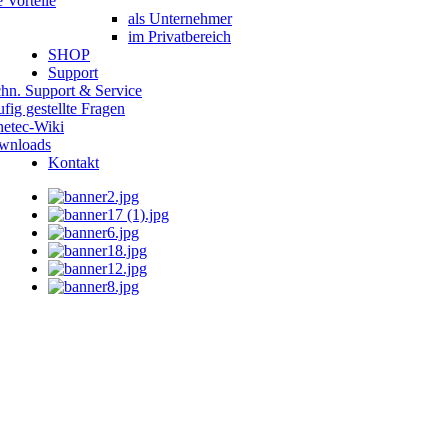
e Vorteile
als Unternehmer
im Privatbereich
SHOP
Support
hn. Support & Service
fig gestellte Fragen
etec-Wiki
wnloads
Kontakt