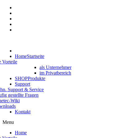
Home
Startseite
e Vorteile
als Unternehmer
im Privatbereich
SHOP
Produkte
Support
hn. Support & Service
fig gestellte Fragen
etec-Wiki
wnloads
Kontakt
Menu
Home